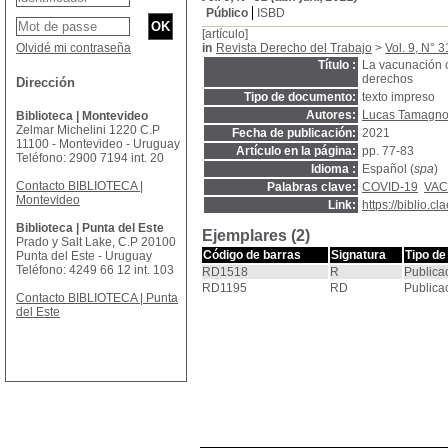
Público
ISBD
[artículo]
Olvidé mi contraseña
in
Revista Derecho del Trabajo
>
Vol. 9, N° 3
Título :
La vacunación ob
derechos
Dirección
Tipo de documento:
texto impreso
Autores:
Lucas Tamagn
Biblioteca | Montevideo
Zelmar Michelini 1220 C.P
Fecha de publicación:
2021
11100 - Montevideo - Uruguay
Artículo en la página:
pp. 77-83
Teléfono: 2900 7194 int. 20
Idioma :
Español (
spa
)
Contacto BIBLIOTECA |
Palabras clave:
COVID-19
VAC
Montevideo
Link:
https://biblio.
Biblioteca | Punta del Este
Ejemplares (2)
Prado y Salt Lake, C.P 20100
Código de barras
Signatura
Tipo de
Punta del Este - Uruguay
Teléfono: 4249 66 12 int. 103
RD1518
R
Publica
RD1195
RD
Publica
Contacto BIBLIOTECA | Punta
del Este