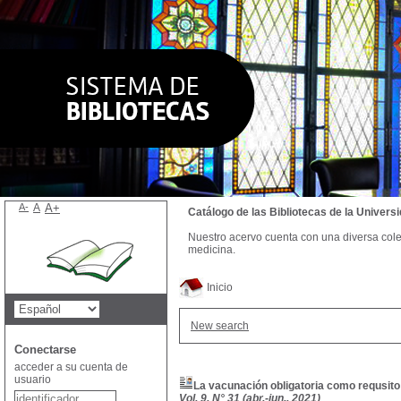
A-
A
A+
Catálogo de las Bibliotecas de la Univer
Nuestro acervo cuenta con una diversa colecc
medicina.
Inicio
New search
Conectarse
acceder a su cuenta de
usuario
La vacunación obligatoria como requsito p
Vol. 9, N° 31 (abr.-jun., 2021)