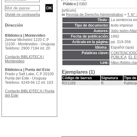
Público
ISBD
[artículo]
Olvidé mi contraseña
in
Revista de Derecho Administrativo
>
T. N° 
Título :
La sentencia en
Dirección
Tipo de documento:
texto impreso
Autores:
Julio Isidro Alt
Biblioteca | Montevideo
Fecha de publicación:
1992
Zelmar Michelini 1220 C.P
Artículo en la página:
pp. 319-356
11100 - Montevideo - Uruguay
Idioma :
Español (
spa
)
Teléfono: 2900 7194 int. 20
Palabras clave:
CONTENCIOSO
Contacto BIBLIOTECA |
PÚBLICA
EL 
Montevideo
Link:
https://biblio.
Biblioteca | Punta del Este
Ejemplares (1)
Prado y Salt Lake, C.P 20100
Código de barras
Signatura
Tipo de
Punta del Este - Uruguay
Teléfono: 4249 66 12 int. 103
RD1169
R
Publica
Contacto BIBLIOTECA | Punta
del Este