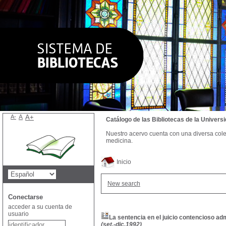
A-
A
A+
Catálogo de las Bibliotecas de la Univer
Nuestro acervo cuenta con una diversa colecc
medicina.
Inicio
New search
Conectarse
acceder a su cuenta de
usuario
La sentencia en el juicio contencioso adm
(set.-dic.1992)