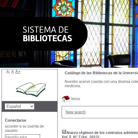
A-
A
A+
Catálogo de las Bibliotecas de la Univer
Nuestro acervo cuenta con una diversa colecc
medicina.
Inicio
New search
Conectarse
acceder a su cuenta de
usuario
Nuevo régimen de los contratos administr
Vol. 5, N° 7 (jul., 2012)