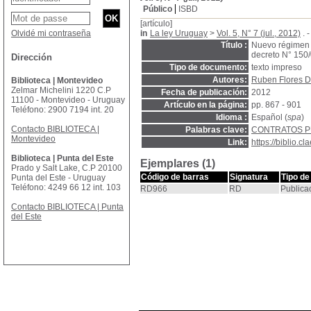
Público
ISBD
[artículo]
Olvidé mi contraseña
in
La ley Uruguay
>
Vol. 5, N° 7 (jul., 2012)
. 
Título :
Nuevo régimen d
decreto N° 150/
Dirección
Tipo de documento:
texto impreso
Autores:
Ruben Flores D
Biblioteca | Montevideo
Zelmar Michelini 1220 C.P
Fecha de publicación:
2012
11100 - Montevideo - Uruguay
Artículo en la página:
pp. 867 - 901
Teléfono: 2900 7194 int. 20
Idioma :
Español (
spa
)
Contacto BIBLIOTECA |
Palabras clave:
CONTRATOS P
Montevideo
Link:
https://biblio.
Biblioteca | Punta del Este
Ejemplares (1)
Prado y Salt Lake, C.P 20100
Código de barras
Signatura
Tipo de
Punta del Este - Uruguay
Teléfono: 4249 66 12 int. 103
RD966
RD
Publica
Contacto BIBLIOTECA | Punta
del Este