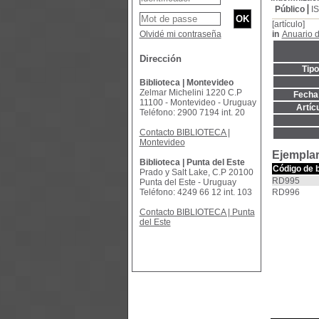
Público
I
[artículo]
Olvidé mi contraseña
in
Anuario 
Dirección
Tip
Biblioteca | Montevideo
Zelmar Michelini 1220 C.P
Fecha 
11100 - Montevideo - Uruguay
Artíc
Teléfono: 2900 7194 int. 20
Contacto BIBLIOTECA |
Montevideo
Ejemplar
Biblioteca | Punta del Este
Código de 
Prado y Salt Lake, C.P 20100
RD995
Punta del Este - Uruguay
Teléfono: 4249 66 12 int. 103
RD996
Contacto BIBLIOTECA | Punta
del Este