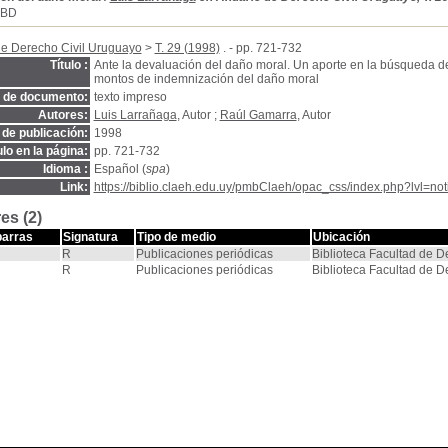
SBD
de Derecho Civil Uruguayo
>
T. 29 (1998)
. - pp. 721-732
Título :
Ante la devaluación del daño moral. Un aporte en la búsqueda de 
montos de indemnización del daño moral
o de documento:
texto impreso
Autores:
Luis Larrañaga
, Autor ;
Raúl Gamarra
, Autor
de publicación:
1998
ulo en la página:
pp. 721-732
Idioma :
Español (
spa
)
Link:
https://biblio.claeh.edu.uy/pmbClaeh/opac_css/index.php?lvl=no
es (2)
barras
Signatura
Tipo de medio
Ubicación
R
Publicaciones periódicas
Biblioteca Facultad de 
R
Publicaciones periódicas
Biblioteca Facultad de 