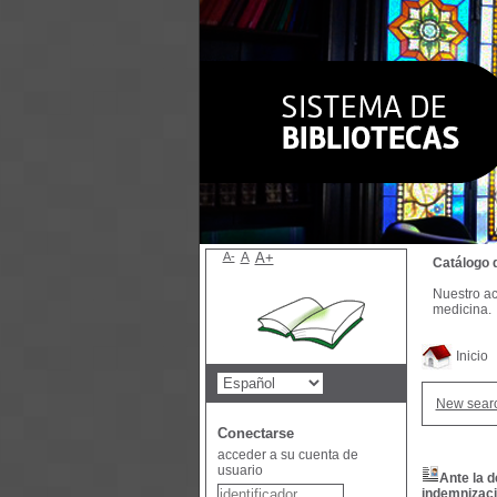
A-
A
A+
Catálogo 
Nuestro ac
medicina.
Inicio
New sear
Conectarse
acceder a su cuenta de
usuario
Ante la d
indemnizaci