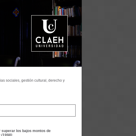
as sociales, gestión cultural, derecho y
r superar los bajos montos de
 (1998)