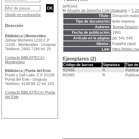
[artículo]
in
Anuario de Derecho Civil Uruguayo
>
T. 2
Olvidé mi contraseña
Título :
Donación reali
Tipo de documento:
texto impreso
Dirección
Autores:
Teresa Gnazzo
Fecha de publicación:
1991
Biblioteca | Montevideo
Artículo en la página:
pp. 541-545
Zelmar Michelini 1220 C.P
Idioma :
Español (
spa
)
11100 - Montevideo - Uruguay
Teléfono: 2900 7194 int. 20
Link:
https://biblio.
Contacto BIBLIOTECA |
Ejemplares (2)
Montevideo
Código de barras
Signatura
Tipo de
RD986
R
Publica
Biblioteca | Punta del Este
Prado y Salt Lake, C.P 20100
RD985
R
Publica
Punta del Este - Uruguay
Teléfono: 4249 66 12 int. 103
Contacto BIBLIOTECA | Punta
del Este