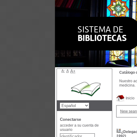
A-
A
A+
Catálogo 
Nuestro ac
medicina.
Inicio
New sear
Conectarse
acceder a su cuenta de
usuario
¿Delegaci
1992)