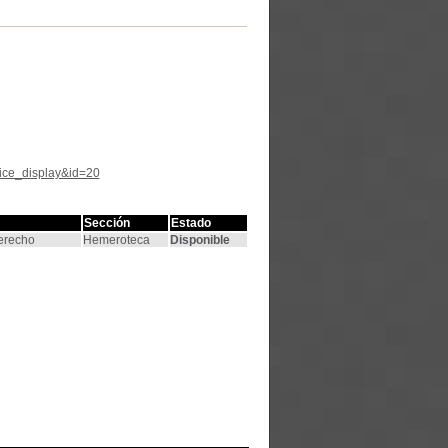
tice_display&id=20
Sección
Estado
Derecho
Hemeroteca
Disponible