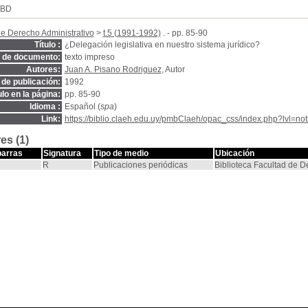
SBD
e Derecho Administrativo
>
t.5 (1991-1992)
. - pp. 85-90
Título :
¿Delegación legislativa en nuestro sistema jurídico?
o de documento:
texto impreso
Autores:
Juan A. Pisano Rodriguez
, Autor
de publicación:
1992
ulo en la página:
pp. 85-90
Idioma :
Español (
spa
)
Link:
https://biblio.claeh.edu.uy/pmbClaeh/opac_css/index.php?lvl=no
es (1)
barras
Signatura
Tipo de medio
Ubicación
R
Publicaciones periódicas
Biblioteca Facultad de 