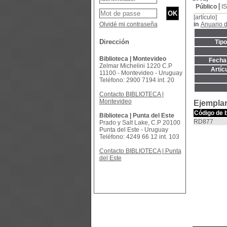
Público
I
[artículo]
Olvidé mi contraseña
in
Anuario d
Dirección
Tip
Biblioteca | Montevideo
Fecha 
Zelmar Michelini 1220 C.P
Artíc
11100 - Montevideo - Uruguay
Teléfono: 2900 7194 int. 20
Contacto BIBLIOTECA |
Montevideo
Ejemplar
Código de 
Biblioteca | Punta del Este
RD877
Prado y Salt Lake, C.P 20100
Punta del Este - Uruguay
Teléfono: 4249 66 12 int. 103
Contacto BIBLIOTECA | Punta
del Este