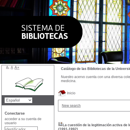
A-
A
A+
Catálogo de las Bibliotecas de la Univer
Nuestro acervo cuenta con una diversa colecc
medicina.
Inicio
New search
Conectarse
acceder a su cuenta de
usuario
La cuestión de la legitimación activa de
(1991-1992)