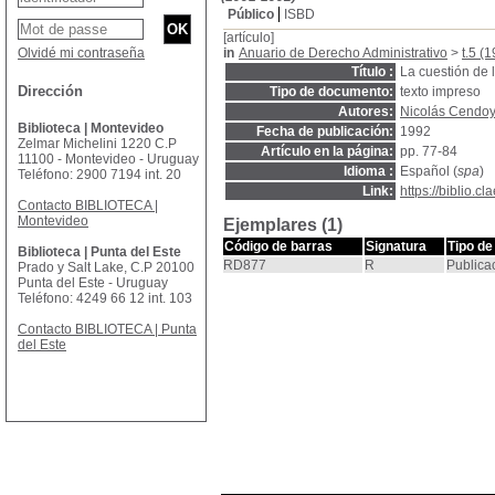
Público
ISBD
[artículo]
Olvidé mi contraseña
in
Anuario de Derecho Administrativo
>
t.5 (
Título :
La cuestión de 
Dirección
Tipo de documento:
texto impreso
Autores:
Nicolás Cendo
Biblioteca | Montevideo
Fecha de publicación:
1992
Zelmar Michelini 1220 C.P
Artículo en la página:
pp. 77-84
11100 - Montevideo - Uruguay
Idioma :
Español (
spa
)
Teléfono: 2900 7194 int. 20
Link:
https://biblio.
Contacto BIBLIOTECA |
Montevideo
Ejemplares (1)
Código de barras
Signatura
Tipo de
Biblioteca | Punta del Este
RD877
R
Publica
Prado y Salt Lake, C.P 20100
Punta del Este - Uruguay
Teléfono: 4249 66 12 int. 103
Contacto BIBLIOTECA | Punta
del Este