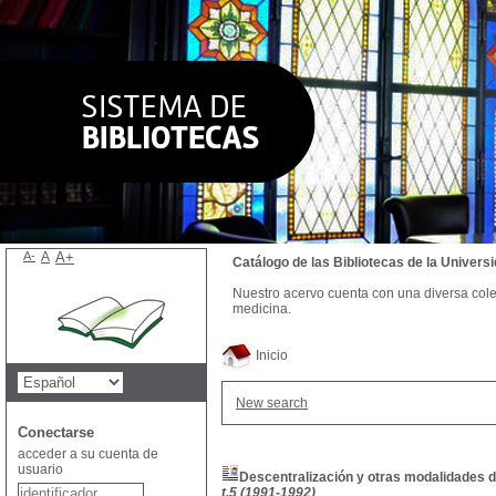
A-
A
A+
Catálogo de las Bibliotecas de la Univer
Nuestro acervo cuenta con una diversa colecc
medicina.
Inicio
New search
Conectarse
acceder a su cuenta de
usuario
Descentralización y otras modalidades d
t.5 (1991-1992)