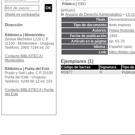
Público
ISBD
[artículo]
Olvidé mi contraseña
in
Anuario de Derecho Administrativo
>
t.5 (
Título :
Descentralizaci
Dirección
Tipo de documento:
texto impreso
Autores:
Felipe Rotondo
Biblioteca | Montevideo
Fecha de publicación:
1992
Zelmar Michelini 1220 C.P
Artículo en la página:
pp. 65-70
11100 - Montevideo - Uruguay
Idioma :
Español (
spa
)
Teléfono: 2900 7194 int. 20
Link:
https://biblio.
Contacto BIBLIOTECA |
Montevideo
Ejemplares (1)
Código de barras
Signatura
Tipo de
Biblioteca | Punta del Este
RD877
R
Publica
Prado y Salt Lake, C.P 20100
Punta del Este - Uruguay
Teléfono: 4249 66 12 int. 103
Contacto BIBLIOTECA | Punta
del Este