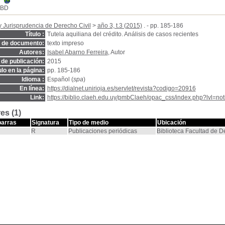
SBD
y Jurisprudencia de Derecho Civil
>
año 3, t.3 (2015)
. - pp. 185-186
Título :
Tutela aquiliana del crédito. Análisis de casos recientes
o de documento:
texto impreso
Autores:
Isabel Abarno Ferreira
, Autor
de publicación:
2015
ulo en la página:
pp. 185-186
Idioma :
Español (
spa
)
En línea:
https://dialnet.unirioja.es/servlet/revista?codigo=20916
Link:
https://biblio.claeh.edu.uy/pmbClaeh/opac_css/index.php?lvl=no
es (1)
barras
Signatura
Tipo de medio
Ubicación
R
Publicaciones periódicas
Biblioteca Facultad de 