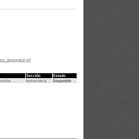
tice_display&id=20
Sección
Estado
Derecho
Hemeroteca
Disponible