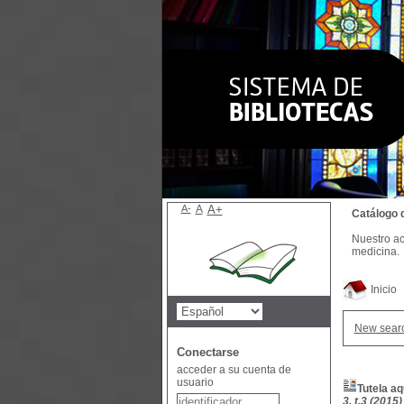
A-
A
A+
Catálogo 
Nuestro ac
medicina.
Inicio
New sear
Conectarse
acceder a su cuenta de
usuario
Tutela aq
3, t.3 (2015)