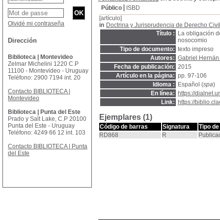
Público
ISBD
[artículo]
Olvidé mi contraseña
in
Doctrina y Jurisprudencia de Derecho Civi
Título :
La obligación d
Dirección
nosocomio
Tipo de documento:
texto impreso
Biblioteca | Montevideo
Autores:
Gabriel Hernán
Zelmar Michelini 1220 C.P
Fecha de publicación:
2015
11100 - Montevideo - Uruguay
Artículo en la página:
pp. 97-106
Teléfono: 2900 7194 int. 20
Idioma :
Español (
spa
)
Contacto BIBLIOTECA |
En línea:
https://dialnet.
Montevideo
Link:
https://biblio.
Biblioteca | Punta del Este
Ejemplares (1)
Prado y Salt Lake, C.P 20100
Punta del Este - Uruguay
Código de barras
Signatura
Tipo de
Teléfono: 4249 66 12 int. 103
RD868
R
Publica
Contacto BIBLIOTECA | Punta
del Este