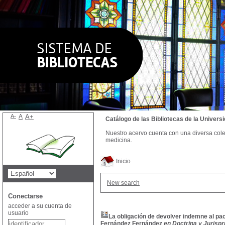
A-
A
A+
Catálogo de las Bibliotecas de la Univer
Nuestro acervo cuenta con una diversa colecc
medicina.
Inicio
New search
Conectarse
acceder a su cuenta de
usuario
La obligación de devolver indemne al pa
Fernández Fernández
en Doctrina y Jurispr