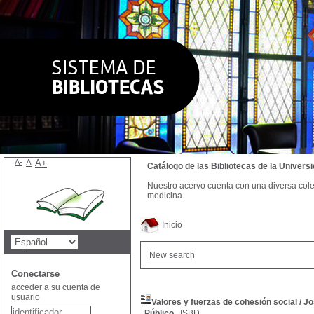
A-
A
A+
Catálogo de las Bibliotecas de la Univer
Nuestro acervo cuenta con una diversa colecc
medicina.
Inicio
New search
Conectarse
acceder a su cuenta de
usuario
Valores y fuerzas de cohesión social
/
Jo
Público
ISBD