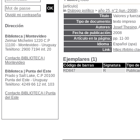
[artículo]
in
Diálogo político
>
año 25, n°2 (jun.-2008)
.
Olvidé mi contraseña
Título :
Valores y fuerz
Tipo de documento:
texto impreso
Dirección
Autores:
Josef Thesing
, 
Fecha de publicación:
2008
Biblioteca | Montevideo
Artículo en la página:
pp. 11-30
Zelmar Michelini 1220 C.P
Idioma :
Español (
spa
)
11100 - Montevideo - Uruguay
Teléfono: 2900 7194 int. 20
Link:
https://biblio.
Contacto BIBLIOTECA |
Ejemplares (1)
Montevideo
Código de barras
Signatura
Tipo de
RD847
R
Publica
Biblioteca | Punta del Este
Prado y Salt Lake, C.P 20100
Punta del Este - Uruguay
Teléfono: 4249 66 12 int. 103
Contacto BIBLIOTECA | Punta
del Este