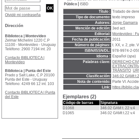
Público
ISBD
Título :
Tratado de dere
Olvidé mi contraseña
Tipo de documento:
texto impreso
Autores:
Jorge Gamarra
Dirección
Mención de edición:
3ed act.
Editorial:
Montevideo : Fu
Biblioteca | Montevideo
Fecha de publicación:
2011
Zelmar Michelini 1220 C.P
11100 - Montevideo - Uruguay
Número de páginas:
t. XX, v. 2, pte. V
Teléfono: 2900 7194 int. 20
ISBN/ISSN/DL:
978-9974-2-05
Idioma :
Español (
spa
)
Contacto BIBLIOTECA |
Palabras clave:
DERECHO CIV
Montevideo
EXTRACONTR
TRÁNSITO
UR
Biblioteca | Punta del Este
Prado y Salt Lake, C.P 20100
Clasificación:
346.02 GAMt t.2
Punta del Este - Uruguay
Nota de contenido:
Parte VI. Accide
Teléfono: 4249 66 12 int. 103
Link:
https://biblio.
Contacto BIBLIOTECA | Punta
Ejemplares (2)
del Este
Código de barras
Signatura
D1068
346.02 GAM t. 22 v.4
D1065
346.02 GAMt t.22 v.4