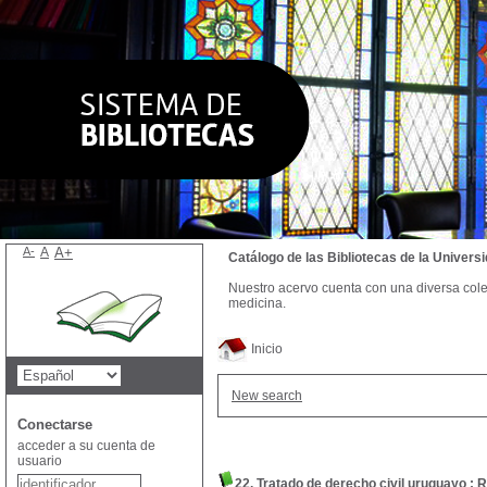
A-
A
A+
Catálogo de las Bibliotecas de la Univer
Nuestro acervo cuenta con una diversa colecc
medicina.
Inicio
New search
Conectarse
acceder a su cuenta de
usuario
22. Tratado de derecho civil uruguayo : 