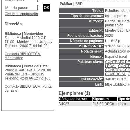
Público
ISBD
Título :
Estudios sobre 
Olvidé mi contraseña
Tipo de documento:
texto impreso
Autores:
Carlos De Core
Dirección
publicación
Editorial:
Montevideo : L
Biblioteca | Montevideo
Fecha de publicación:
2020
Zelmar Michelini 1220 C.P
Número de páginas:
t. II, 812 p.
11100 - Montevideo - Uruguay
Teléfono: 2900 7194 int. 20
ISBN/ISSN/DL:
978-9974-9002
Nota general:
Actualización 
Contacto BIBLIOTECA |
Idioma :
Español (
spa
)
Montevideo
Palabras clave:
CONTRATO DE
LEGAL
CONTR
Biblioteca | Punta del Este
CONSTRUCCI
Prado y Salt Lake, C.P 20100
COMERCIAL
G
Punta del Este - Uruguay
Teléfono: 4249 66 12 int. 103
Clasificación:
346.02 CORt
Link:
https://biblio.
Contacto BIBLIOTECA | Punta
del Este
Ejemplares (1)
Código de barras
Signatura
Tipo d
D4037
346.02 DECe
Libro