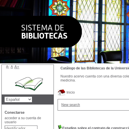
A-
A
A+
Catálogo de las Bibliotecas de la Univer
Nuestro acervo cuenta con una diversa colecc
medicina.
Inicio
New search
Conectarse
acceder a su cuenta de
usuario
Estudios sobre el contrato de construcc