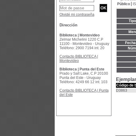
Público
I
Olvidé mi contraseña
Tip
Dirección
Menc
Biblioteca | Montevideo
Zelmar Michelini 1220 C.P
Fecha 
11100 - Montevideo - Uruguay
Teléfono: 2900 7194 int. 20
Núme
Contacto BIBLIOTECA |
Montevideo
Biblioteca | Punta del Este
Prado y Salt Lake, C.P 20100
Punta del Este - Uruguay
Ejemplar
Teléfono: 4249 66 12 int. 103
Código de 
Contacto BIBLIOTECA | Punta
D3863
del Este