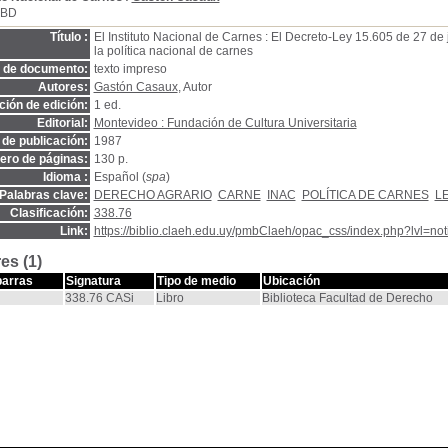
SBD
Título :
El Instituto Nacional de Carnes : El Decreto-Ley 15.605 de 27 de
la política nacional de carnes
o de documento:
texto impreso
Autores:
Gastón Casaux
, Autor
ión de edición:
1 ed.
Editorial:
Montevideo : Fundación de Cultura Universitaria
de publicación:
1987
ro de páginas:
130 p.
Idioma :
Español (
spa
)
Palabras clave:
DERECHO AGRARIO
CARNE
INAC
POLÍTICA DE CARNES
L
Clasificación:
338.76
Link:
https://biblio.claeh.edu.uy/pmbClaeh/opac_css/index.php?lvl=no
es (1)
barras
Signatura
Tipo de medio
Ubicación
338.76 CASi
Libro
Biblioteca Facultad de Derecho