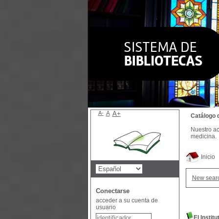
A-
A
A+
Catálogo 
Nuestro ac
medicina.
Inicio
New sear
Conectarse
acceder a su cuenta de
usuario
El Instit