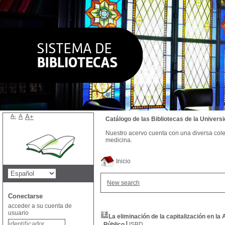
A-
A
A+
Catálogo de las Bibliotecas de la Univer
Nuestro acervo cuenta con una diversa colecc
medicina.
Inicio
New search
Conectarse
acceder a su cuenta de
usuario
La eliminación de la capitalización en la
Público
ISBD