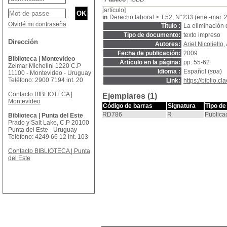
[artículo]
in
Derecho laboral
>
T.52, N°233 (ene.-mar. 
Olvidé mi contraseña
Título :
La eliminación 
Tipo de documento:
texto impreso
Dirección
Autores:
Ariel Nicoliello
,
Fecha de publicación:
2009
Biblioteca | Montevideo
Artículo en la página:
pp. 55-62
Zelmar Michelini 1220 C.P
Idioma :
Español (
spa
)
11100 - Montevideo - Uruguay
Teléfono: 2900 7194 int. 20
Link:
https://biblio.
Contacto BIBLIOTECA |
Ejemplares (1)
Montevideo
Código de barras
Signatura
Tipo de
RD786
R
Publica
Biblioteca | Punta del Este
Prado y Salt Lake, C.P 20100
Punta del Este - Uruguay
Teléfono: 4249 66 12 int. 103
Contacto BIBLIOTECA | Punta
del Este