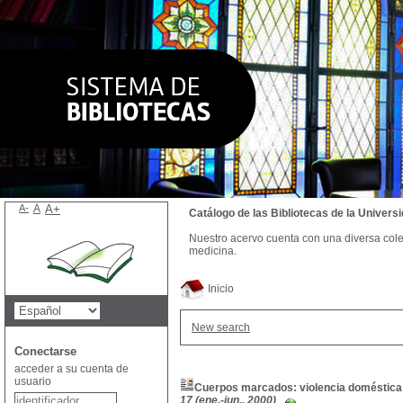
A-
A
A+
Catálogo de las Bibliotecas de la Univer
Nuestro acervo cuenta con una diversa colecc
medicina.
Inicio
New search
Conectarse
acceder a su cuenta de
usuario
Cuerpos marcados: violencia doméstica
17 (ene.-jun., 2000)