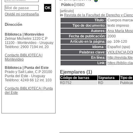
Público
ISBD
[artículo]
Olvidé mi contraseña
in
Revista de la Facultad de Derecho y Cienc
Título :
Cuerpos marcad
Dirección
Tipo de documento:
texto impreso
Autores:
Ana María Mosq
Biblioteca | Montevideo
Fecha de publicación:
2000
Zelmar Michelini 1220 C.P
Artículo en la página:
pp. 109-120
11100 - Montevideo - Uruguay
Teléfono: 2900 7194 int. 20
Idioma :
Español (
spa
)
Palabras clave:
VIOLENCIA D
Contacto BIBLIOTECA |
En línea:
http://revista.fd
Montevideo
Link:
https://biblio.
Biblioteca | Punta del Este
Ejemplares (1)
Prado y Salt Lake, C.P 20100
Punta del Este - Uruguay
Código de barras
Signatura
Tipo de
Teléfono: 4249 66 12 int. 103
RD752
RD
Publica
Contacto BIBLIOTECA | Punta
del Este