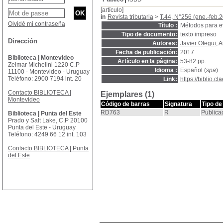
[artículo]
in
Revista tributaria
>
T.44, N°256 (ene.-feb.
Olvidé mi contraseña
Título :
Métodos para ev
Tipo de documento:
texto impreso
Dirección
Autores:
Javier Otegui
, 
Fecha de publicación:
2017
Biblioteca | Montevideo
Artículo en la página:
53-82 pp.
Zelmar Michelini 1220 C.P
Idioma :
Español (
spa
)
11100 - Montevideo - Uruguay
Teléfono: 2900 7194 int. 20
Link:
https://biblio.
Contacto BIBLIOTECA |
Ejemplares (1)
Montevideo
Código de barras
Signatura
Tipo de
RD763
R
Publica
Biblioteca | Punta del Este
Prado y Salt Lake, C.P 20100
Punta del Este - Uruguay
Teléfono: 4249 66 12 int. 103
Contacto BIBLIOTECA | Punta
del Este