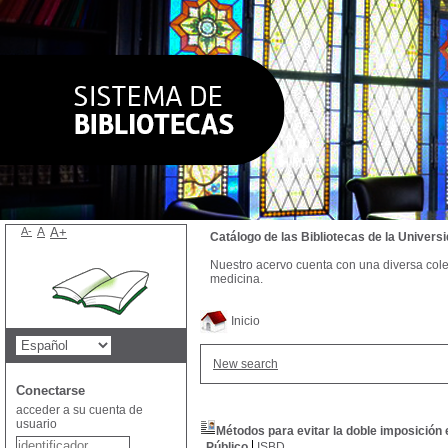
A-
A
A+
Catálogo de las Bibliotecas de la Univer
Nuestro acervo cuenta con una diversa colecc
medicina.
Inicio
New search
Conectarse
acceder a su cuenta de
usuario
Métodos para evitar la doble imposición
Público
ISBD