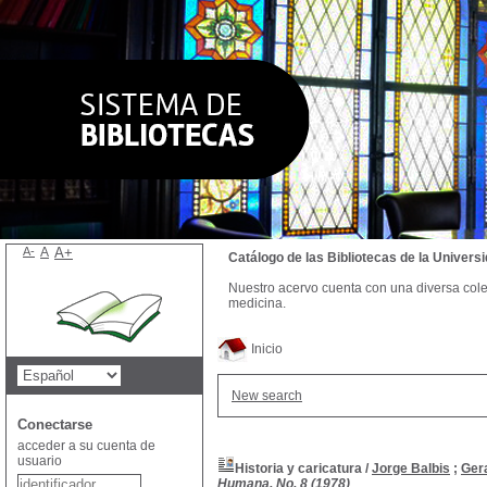
A-
A
A+
Catálogo de las Bibliotecas de la Univer
Nuestro acervo cuenta con una diversa colecc
medicina.
Inicio
New search
Conectarse
acceder a su cuenta de
usuario
Historia y caricatura
/
Jorge Balbis
;
Ger
Humana, No. 8 (1978)