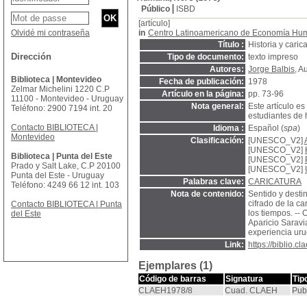
Público
ISBD
[artículo]
Olvidé mi contraseña
in
Centro Latinoamericano de Economía Hu
Título :
Historia y caric
Dirección
Tipo de documento:
texto impreso
Autores:
Jorge Balbis
, A
Biblioteca | Montevideo
Fecha de publicación:
1978
Zelmar Michelini 1220 C.P
Artículo en la página:
pp. 73-96
11100 - Montevideo - Uruguay
Nota general:
Este artículo e
Teléfono: 2900 7194 int. 20
estudiantes de 
Contacto BIBLIOTECA |
Idioma :
Español (
spa
)
Montevideo
Clasificación:
[UNESCO_V2]
[UNESCO_V2]
Biblioteca | Punta del Este
[UNESCO_V2]
Prado y Salt Lake, C.P 20100
[UNESCO_V2]
Punta del Este - Uruguay
Palabras clave:
CARICATURA
Teléfono: 4249 66 12 int. 103
Nota de contenido:
Sentido y destin
cifrado de la car
Contacto BIBLIOTECA | Punta
los tiempos. -- 
del Este
Aparicio Saravia
experiencia uru
Link:
https://biblio.
Ejemplares (1)
Código de barras
Signatura
Tip
CLAEH1978/8
Cuad. CLAEH
Pub