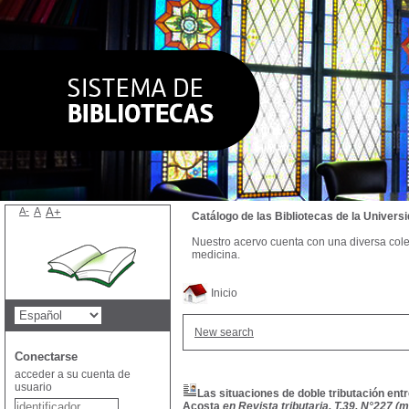
A-
A
A+
Catálogo de las Bibliotecas de la Univer
Nuestro acervo cuenta con una diversa colecc
medicina.
Inicio
New search
Conectarse
acceder a su cuenta de
usuario
Las situaciones de doble tributación ent
Acosta
en Revista tributaria, T.39, N°227 (m