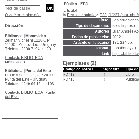
Público
ISBD
[artículo]
Olvidé mi contraseña
in
Revista tributaria
>
T.39, N°227 (mar.-abr.
Título :
Las situaciones
Dirección
Tipo de documento:
texto impreso
Autores:
Juan Andrés Ac
Biblioteca | Montevideo
Fecha de publicación:
2012
Zelmar Michelini 1220 C.P
Artículo en la página:
181-224 pp.
11100 - Montevideo - Uruguay
Idioma :
Español (
spa
)
Teléfono: 2900 7194 int. 20
Link:
https://biblio.
Contacto BIBLIOTECA |
Montevideo
Ejemplares (2)
Código de barras
Signatura
Tipo de
Biblioteca | Punta del Este
RD719
R
Libro
Prado y Salt Lake, C.P 20100
Punta del Este - Uruguay
RD718
R
Publica
Teléfono: 4249 66 12 int. 103
Contacto BIBLIOTECA | Punta
del Este