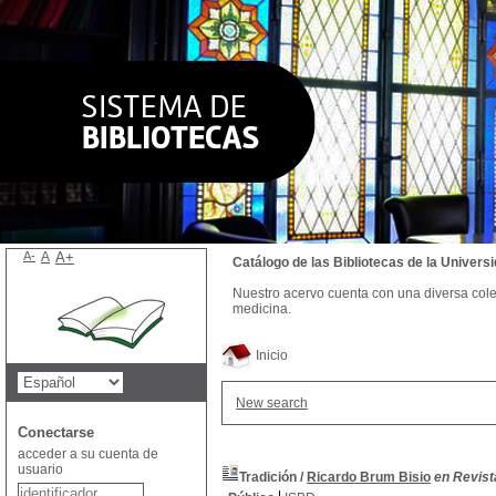
A-
A
A+
Catálogo de las Bibliotecas de la Univer
Nuestro acervo cuenta con una diversa colecc
medicina.
Inicio
New search
Conectarse
acceder a su cuenta de
usuario
Tradición
/
Ricardo Brum Bisio
en Revist