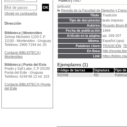
Público
ISBD
[artículo]
in
Revista de la Facultad de Derecho y Cienc
Olvidé mi contraseña
Título :
Tradición
Tipo de documento:
texto impreso
Dirección
Autores:
Ricardo Brum B
Fecha de publicación:
1994
Biblioteca | Montevideo
Artículo en la página:
pp. 169-207
Zelmar Michelini 1220 C.P
11100 - Montevideo - Uruguay
Idioma :
Español (
spa
)
Teléfono: 2900 7194 int. 20
Palabras clave:
TRADICIÓN
TE
En línea:
http://revista.fd
Contacto BIBLIOTECA |
Link:
https://biblio.
Montevideo
Ejemplares (1)
Biblioteca | Punta del Este
Prado y Salt Lake, C.P 20100
Código de barras
Signatura
Tipo de
Punta del Este - Uruguay
RD598
RD
Publica
Teléfono: 4249 66 12 int. 103
Contacto BIBLIOTECA | Punta
del Este