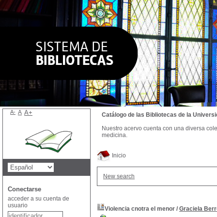
A-
A
A+
Catálogo de las Bibliotecas de la Univer
Nuestro acervo cuenta con una diversa colecc
medicina.
Inicio
New search
Conectarse
acceder a su cuenta de
usuario
Violencia cnotra el menor
/
Graciela Berr