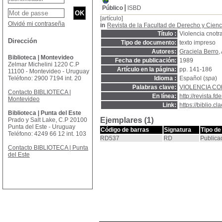
Público
ISBD
[artículo]
Olvidé mi contraseña
in
Revista de la Facultad de Derecho y Cienc
Título :
Violencia cnotr
Dirección
Tipo de documento:
texto impreso
Autores:
Graciela Berro
,
Biblioteca | Montevideo
Fecha de publicación:
1989
Zelmar Michelini 1220 C.P
Artículo en la página:
pp. 141-186
11100 - Montevideo - Uruguay
Teléfono: 2900 7194 int. 20
Idioma :
Español (
spa
)
Palabras clave:
VIOLENCIA C
Contacto BIBLIOTECA |
En línea:
http://revista.fd
Montevideo
Link:
https://biblio.
Biblioteca | Punta del Este
Ejemplares (1)
Prado y Salt Lake, C.P 20100
Punta del Este - Uruguay
Código de barras
Signatura
Tipo de
Teléfono: 4249 66 12 int. 103
RD537
RD
Publica
Contacto BIBLIOTECA | Punta
del Este