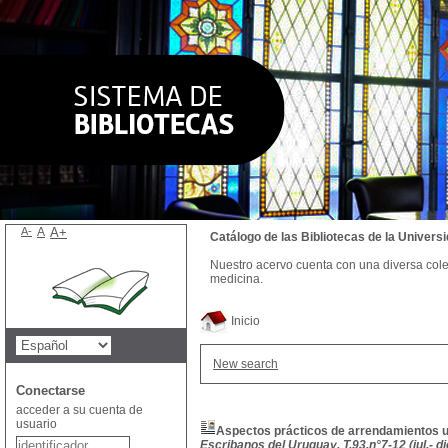
A-
A
A+
Catálogo de las Bibliotecas de la Univer
Nuestro acervo cuenta con una diversa colecc
medicina.
Inicio
New search
Conectarse
acceder a su cuenta de
usuario
Aspectos prácticos de arrendamientos u
Escribanos del Uruguay, T.93,n°7-12 (jul.- d