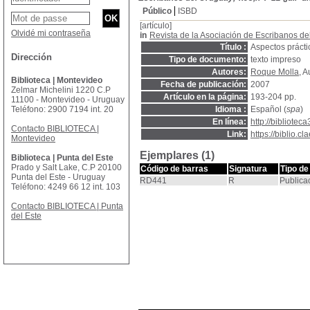
Público
ISBD
[artículo]
Olvidé mi contraseña
in
Revista de la Asociación de Escribanos d
Título :
Aspectos prácti
Dirección
Tipo de documento:
texto impreso
Autores:
Roque Molla
, A
Biblioteca | Montevideo
Fecha de publicación:
2007
Zelmar Michelini 1220 C.P
Artículo en la página:
193-204 pp.
11100 - Montevideo - Uruguay
Teléfono: 2900 7194 int. 20
Idioma :
Español (
spa
)
En línea:
http://bibliotec
Contacto BIBLIOTECA |
Link:
https://biblio.
Montevideo
Ejemplares (1)
Biblioteca | Punta del Este
Prado y Salt Lake, C.P 20100
Código de barras
Signatura
Tipo de
Punta del Este - Uruguay
RD441
R
Publica
Teléfono: 4249 66 12 int. 103
Contacto BIBLIOTECA | Punta
del Este