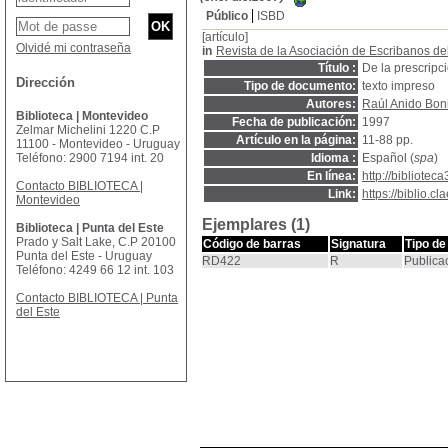
Público
ISBD
[artículo]
Olvidé mi contraseña
in
Revista de la Asociación de Escribanos d
Título :
De la prescripci
Dirección
Tipo de documento:
texto impreso
Autores:
Raúl Anido Boni
Biblioteca | Montevideo
Fecha de publicación:
1997
Zelmar Michelini 1220 C.P
Artículo en la página:
11-88 pp.
11100 - Montevideo - Uruguay
Teléfono: 2900 7194 int. 20
Idioma :
Español (
spa
)
En línea:
http://bibliotec
Contacto BIBLIOTECA |
Link:
https://biblio.
Montevideo
Ejemplares (1)
Biblioteca | Punta del Este
Prado y Salt Lake, C.P 20100
Código de barras
Signatura
Tipo de
Punta del Este - Uruguay
RD422
R
Publica
Teléfono: 4249 66 12 int. 103
Contacto BIBLIOTECA | Punta
del Este