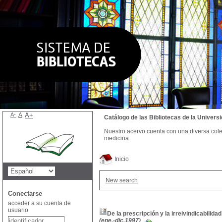
A-
A
A+
Catálogo de las Bibliotecas de la Univer
Nuestro acervo cuenta con una diversa colecc
medicina.
Inicio
New search
Conectarse
acceder a su cuenta de
usuario
De la prescripción y la irreivindicabilidad
(ene.-dic.1997)