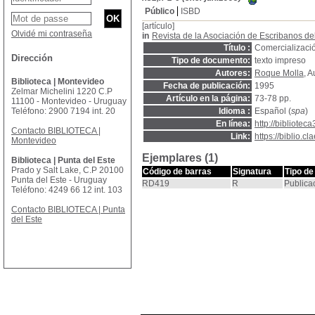
Público
ISBD
[artículo]
Olvidé mi contraseña
in
Revista de la Asociación de Escribanos d
Título :
Comercializaci
Dirección
Tipo de documento:
texto impreso
Autores:
Roque Molla
, A
Biblioteca | Montevideo
Fecha de publicación:
1995
Zelmar Michelini 1220 C.P
Artículo en la página:
73-78 pp.
11100 - Montevideo - Uruguay
Teléfono: 2900 7194 int. 20
Idioma :
Español (
spa
)
En línea:
http://bibliotec
Contacto BIBLIOTECA |
Link:
https://biblio.
Montevideo
Ejemplares (1)
Biblioteca | Punta del Este
Prado y Salt Lake, C.P 20100
Código de barras
Signatura
Tipo de
Punta del Este - Uruguay
RD419
R
Publica
Teléfono: 4249 66 12 int. 103
Contacto BIBLIOTECA | Punta
del Este