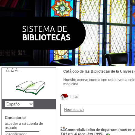
A-
A
A+
Catálogo de las Bibliotecas de la Univer
Nuestro acervo cuenta con una diversa colecc
medicina.
Inicio
New search
Conectarse
acceder a su cuenta de
usuario
Comercialización de departamentos en 
T.81,n°1-6 (ene.-jun.1995)