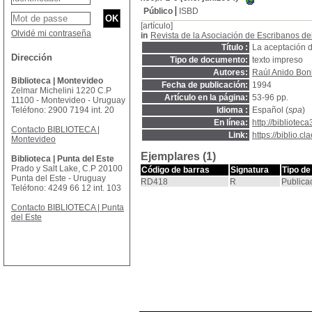
Público
ISBD
[artículo]
Olvidé mi contraseña
in
Revista de la Asociación de Escribanos d
Título :
La aceptación d
Dirección
Tipo de documento:
texto impreso
Autores:
Raúl Anido Boni
Biblioteca | Montevideo
Fecha de publicación:
1994
Zelmar Michelini 1220 C.P
Artículo en la página:
53-96 pp.
11100 - Montevideo - Uruguay
Teléfono: 2900 7194 int. 20
Idioma :
Español (
spa
)
En línea:
http://bibliotec
Contacto BIBLIOTECA |
Link:
https://biblio.
Montevideo
Ejemplares (1)
Biblioteca | Punta del Este
Prado y Salt Lake, C.P 20100
Código de barras
Signatura
Tipo de
Punta del Este - Uruguay
RD418
R
Publica
Teléfono: 4249 66 12 int. 103
Contacto BIBLIOTECA | Punta
del Este