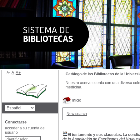
A-
A
A+
Catálogo de las Bibliotecas de la Univer
Nuestro acervo cuenta con una diversa colecc
medicina.
Inicio
New search
Conectarse
acceder a su cuenta de
usuario
El testamento y sus clausulas. La condic
de la Asociación de Escribanos del Uruguay, 