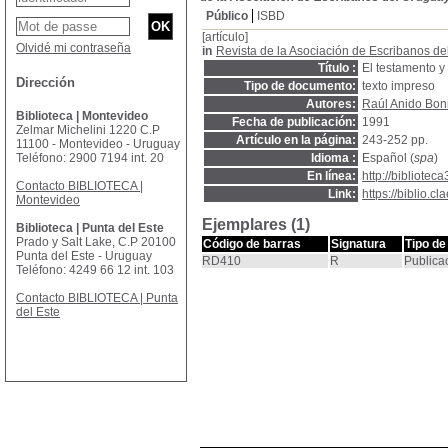
Público
ISBD
[artículo]
Olvidé mi contraseña
in
Revista de la Asociación de Escribanos d
Título :
El testamento y
Dirección
Tipo de documento:
texto impreso
Autores:
Raúl Anido Boni
Biblioteca | Montevideo
Fecha de publicación:
1991
Zelmar Michelini 1220 C.P
Artículo en la página:
243-252 pp.
11100 - Montevideo - Uruguay
Teléfono: 2900 7194 int. 20
Idioma :
Español (
spa
)
En línea:
http://bibliotec
Contacto BIBLIOTECA |
Link:
https://biblio.
Montevideo
Ejemplares (1)
Biblioteca | Punta del Este
Prado y Salt Lake, C.P 20100
Código de barras
Signatura
Tipo de
Punta del Este - Uruguay
RD410
R
Publica
Teléfono: 4249 66 12 int. 103
Contacto BIBLIOTECA | Punta
del Este