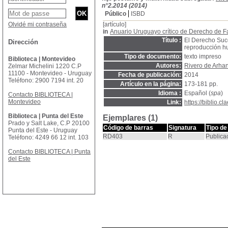
n°2.2014 (2014)
Público
ISBD
Olvidé mi contraseña
[artículo]
in
Anuario Uruguayo crítico de Derecho de F
Título :
El Derecho Suce
Dirección
reproducción h
Tipo de documento:
texto impreso
Biblioteca | Montevideo
Autores:
Rivero de Arha
Zelmar Michelini 1220 C.P
11100 - Montevideo - Uruguay
Fecha de publicación:
2014
Teléfono: 2900 7194 int. 20
Artículo en la página:
173-181 pp.
Idioma :
Español (
spa
)
Contacto BIBLIOTECA |
Montevideo
Link:
https://biblio.
Biblioteca | Punta del Este
Ejemplares (1)
Prado y Salt Lake, C.P 20100
Código de barras
Signatura
Tipo de
Punta del Este - Uruguay
RD403
R
Publica
Teléfono: 4249 66 12 int. 103
Contacto BIBLIOTECA | Punta
del Este