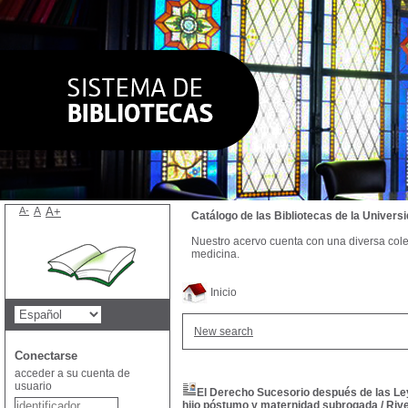
A-
A
A+
Catálogo de las Bibliotecas de la Univer
Nuestro acervo cuenta con una diversa colecc
medicina.
Inicio
New search
Conectarse
acceder a su cuenta de
usuario
El Derecho Sucesorio después de las Ley
hijo póstumo y maternidad subrogada
/
Riv