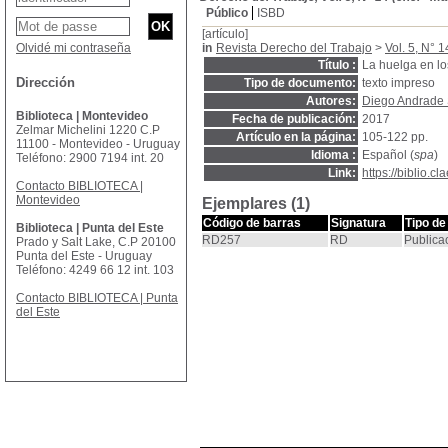
Público
ISBD
[artículo]
Olvidé mi contraseña
in
Revista Derecho del Trabajo
>
Vol. 5, N° 1
Título :
La huelga en lo
Dirección
Tipo de documento:
texto impreso
Autores:
Diego Andrade
Biblioteca | Montevideo
Fecha de publicación:
2017
Zelmar Michelini 1220 C.P
Artículo en la página:
105-122 pp.
11100 - Montevideo - Uruguay
Idioma :
Español (
spa
)
Teléfono: 2900 7194 int. 20
Link:
https://biblio.
Contacto BIBLIOTECA |
Montevideo
Ejemplares (1)
Código de barras
Signatura
Tipo de
Biblioteca | Punta del Este
RD257
RD
Publica
Prado y Salt Lake, C.P 20100
Punta del Este - Uruguay
Teléfono: 4249 66 12 int. 103
Contacto BIBLIOTECA | Punta
del Este