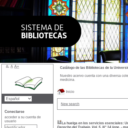
A-
A
A+
Catálogo de las Bibliotecas de la Univer
Nuestro acervo cuenta con una diversa colecc
medicina.
Inicio
New search
Conectarse
acceder a su cuenta de
usuario
La huelga en los servicios esenciales: 
Derecho del Trabajo, Vol. 5, N° 14 (ene. - ma