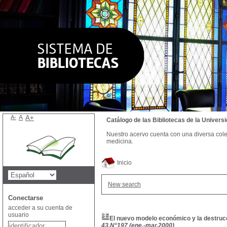
A-
A
A+
Catálogo de las Bibliotecas de la Univer
Nuestro acervo cuenta con una diversa colecc
medicina.
Inicio
New search
Conectarse
acceder a su cuenta de
usuario
El nuevo modelo económico y la destrucc
43,N°197 (ene.-mar.2000)