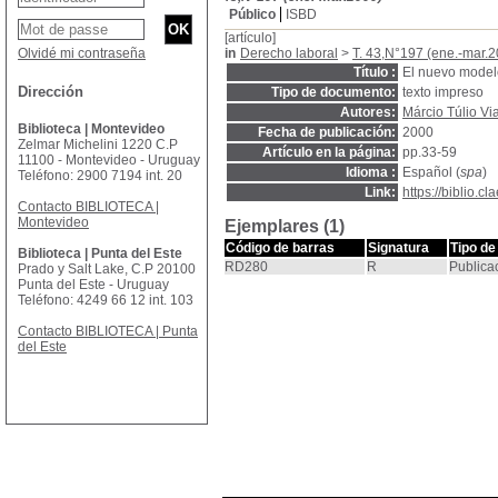
Público
ISBD
[artículo]
Olvidé mi contraseña
in
Derecho laboral
>
T. 43,N°197 (ene.-mar.
Título :
El nuevo modelo
Dirección
Tipo de documento:
texto impreso
Autores:
Márcio Túlio Vi
Biblioteca | Montevideo
Fecha de publicación:
2000
Zelmar Michelini 1220 C.P
Artículo en la página:
pp.33-59
11100 - Montevideo - Uruguay
Idioma :
Español (
spa
)
Teléfono: 2900 7194 int. 20
Link:
https://biblio.
Contacto BIBLIOTECA |
Montevideo
Ejemplares (1)
Código de barras
Signatura
Tipo de
Biblioteca | Punta del Este
RD280
R
Publica
Prado y Salt Lake, C.P 20100
Punta del Este - Uruguay
Teléfono: 4249 66 12 int. 103
Contacto BIBLIOTECA | Punta
del Este