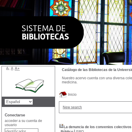
A-
A
A+
Catálogo de las Bibliotecas de la Univer
Nuestro acervo cuenta con una diversa colecc
medicina.
Inicio
New search
Conectarse
acceder a su cuenta de
usuario
La denuncia de los convenios colectivos 
Público
ISBD