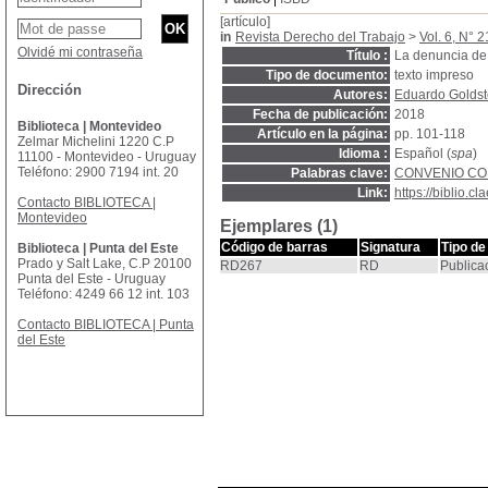
[artículo]
in
Revista Derecho del Trabajo
>
Vol. 6, N° 2
Olvidé mi contraseña
Título :
La denuncia de 
Tipo de documento:
texto impreso
Dirección
Autores:
Eduardo Goldst
Fecha de publicación:
2018
Biblioteca | Montevideo
Artículo en la página:
pp. 101-118
Zelmar Michelini 1220 C.P
Idioma :
Español (
spa
)
11100 - Montevideo - Uruguay
Teléfono: 2900 7194 int. 20
Palabras clave:
CONVENIO CO
Link:
https://biblio.
Contacto BIBLIOTECA |
Montevideo
Ejemplares (1)
Código de barras
Signatura
Tipo de
Biblioteca | Punta del Este
Prado y Salt Lake, C.P 20100
RD267
RD
Publica
Punta del Este - Uruguay
Teléfono: 4249 66 12 int. 103
Contacto BIBLIOTECA | Punta
del Este