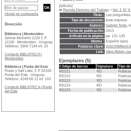
[artículo]
in
Revista Derecho del Trabajo
>
Vol. 3, N° 9 
Olvidé mi contraseña
Título :
Las preguntitas.
Tipo de documento:
texto impreso
Dirección
Autores:
Gabriel Tosto
, 
Fecha de publicación:
2015
Biblioteca | Montevideo
Artículo en la página:
pp. 131-135
Zelmar Michelini 1220 C.P
Idioma :
Español (
spa
)
11100 - Montevideo - Uruguay
Teléfono: 2900 7194 int. 20
Palabras clave:
DISCRIMINAC
Link:
https://biblio.
Contacto BIBLIOTECA |
Montevideo
Ejemplares (5)
Código de barras
Signatura
Tipo de
Biblioteca | Punta del Este
Prado y Salt Lake, C.P 20100
RD221
RD
Publica
Punta del Este - Uruguay
RD222
RD
Publica
Teléfono: 4249 66 12 int. 103
RD223
RD
Publica
RD224
RD
Publica
Contacto BIBLIOTECA | Punta
RD225
RD
Publica
del Este