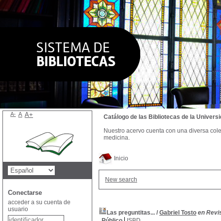
A-
A
A+
Catálogo de las Bibliotecas de la Univer
Nuestro acervo cuenta con una diversa colecc
medicina.
Inicio
New search
Conectarse
acceder a su cuenta de
usuario
Las preguntitas...
/
Gabriel Tosto
en Revis
Público
ISBD