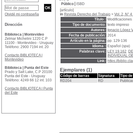
Público
ISBD
[artículo]
Olvidé mi contraseña
in
Revista Derecho del Trabajo
>
Vol. 2, N° 4 
Título :
Modificaciones 
Dirección
Tipo de documento:
texto impreso
Autores:
Ignacio López 
Biblioteca | Montevideo
Fecha de publicación:
2014
Zelmar Michelini 1220 C.P
Artículo en la página:
pp. 129-136
11100 - Montevideo - Uruguay
Idioma :
Español (
spa
)
Teléfono: 2900 7194 int. 20
Palabras clave:
LEY 19.162
DE
Contacto BIBLIOTECA |
INDIVIDUAL O
Montevideo
Link:
https://biblio.
Biblioteca | Punta del Este
Ejemplares (1)
Prado y Salt Lake, C.P 20100
Código de barras
Signatura
Tipo de
Punta del Este - Uruguay
Teléfono: 4249 66 12 int. 103
RD204
RD
Publica
Contacto BIBLIOTECA | Punta
del Este