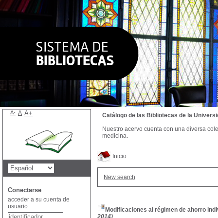
A-
A
A+
Catálogo de las Bibliotecas de la Univer
Nuestro acervo cuenta con una diversa colecc
medicina.
Inicio
New search
Conectarse
acceder a su cuenta de
usuario
Modificaciones al régimen de ahorro indiv
2014)