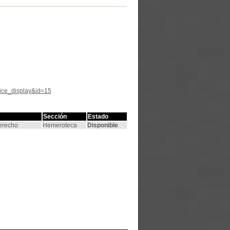
tice_display&id=15
Sección
Estado
Derecho
Hemeroteca
Disponible