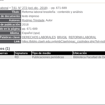
laboral
>
T.61, N° 272 (oct.-dic., 2018)
. - pp. 671-689
Título :
Reforma laboral brasileña : contenido y análisis
o de documento:
texto impreso
Autores:
Rodrigo Trindade
, Autor
de publicación:
2018
ulo en la página:
pp. 671-689
Idioma :
Español (
spa
)
Palabras clave:
DERECHOS LABORALES
BRASIL
REFORMA LABORAL
Link:
https://biblio.claeh.edu.uy/pmbClaeh/opac_css/index.php?lvl=no
es (1)
barras
Signatura
Tipo de medio
Ubicación
RD
Publicaciones periódicas
Biblioteca Facultad de 