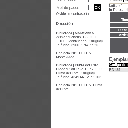
[artículo]
in
Derecho 
Olvidé mi contraseña
Tip
Dirección
Fecha 
Biblioteca | Montevideo
Artíc
Zelmar Michelini 1220 C.P
11100 - Montevideo - Uruguay
Teléfono: 2900 7194 int. 20
Contacto BIBLIOTECA |
Montevideo
Ejemplar
Código de 
Biblioteca | Punta del Este
Prado y Salt Lake, C.P 20100
RD135
Punta del Este - Uruguay
Teléfono: 4249 66 12 int. 103
Contacto BIBLIOTECA | Punta
del Este