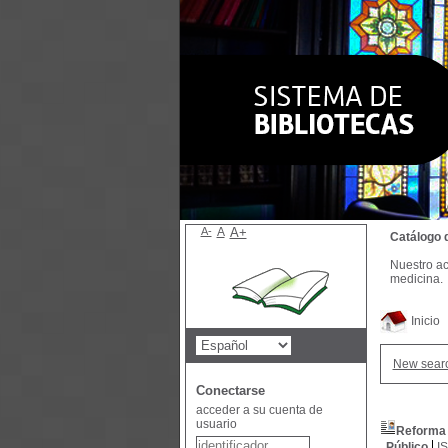
A-
A
A+
Catálogo 
Nuestro ac
medicina.
Inicio
New sear
Conectarse
acceder a su cuenta de
usuario
Reforma 
Público
I