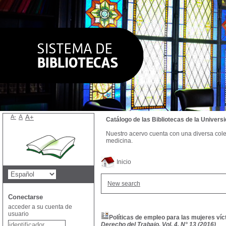
A-
A
A+
Catálogo de las Bibliotecas de la Univer
Nuestro acervo cuenta con una diversa colecc
medicina.
Inicio
New search
Conectarse
acceder a su cuenta de
usuario
Políticas de empleo para las mujeres víc
Derecho del Trabajo, Vol. 4, N° 13 (2016)