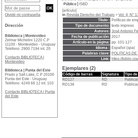
Público
ISBD
[artículo]
Olvidé mi contraseña
in
Revista Derecho del Trabajo
>
Vol. 4, N° 
Título :
Políticas de em
Dirección
Tipo de documento:
texto impreso
Autores:
José Antonio F
Biblioteca | Montevideo
Fecha de publicación:
2017
Zelmar Michelini 1220 C.P
Artículo en la página:
pp. 101-127
11100 - Montevideo - Uruguay
Idioma :
Español (
spa
)
Teléfono: 2900 7194 int. 20
Palabras clave:
POLITICAS DE
Contacto BIBLIOTECA |
Link:
https://biblio.
Montevideo
Ejemplares (2)
Biblioteca | Punta del Este
Código de barras
Signatura
Tipo de
Prado y Salt Lake, C.P 20100
Punta del Este - Uruguay
RD127
RD
Publica
Teléfono: 4249 66 12 int. 103
RD138
RD
Publica
Contacto BIBLIOTECA | Punta
del Este