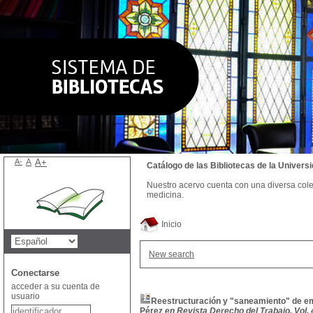
A-
A
A+
Catálogo de las Bibliotecas de la Univer
Nuestro acervo cuenta con una diversa colecc
medicina.
Inicio
New search
Conectarse
acceder a su cuenta de
usuario
Reestructuración y "saneamiento" de em
Pérez
en Revista Derecho del Trabajo, Vol. 