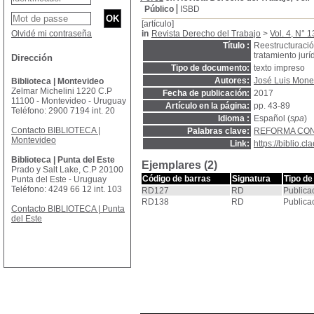
Público
ISBD
[artículo]
Olvidé mi contraseña
in
Revista Derecho del Trabajo
>
Vol. 4, N° 
Título :
Reestructuració
tratamiento jur
Dirección
Tipo de documento:
texto impreso
Autores:
José Luis Mone
Biblioteca | Montevideo
Zelmar Michelini 1220 C.P
Fecha de publicación:
2017
11100 - Montevideo - Uruguay
Artículo en la página:
pp. 43-89
Teléfono: 2900 7194 int. 20
Idioma :
Español (
spa
)
Contacto BIBLIOTECA |
Palabras clave:
REFORMA CO
Montevideo
Link:
https://biblio.
Biblioteca | Punta del Este
Ejemplares (2)
Prado y Salt Lake, C.P 20100
Código de barras
Signatura
Tipo de
Punta del Este - Uruguay
Teléfono: 4249 66 12 int. 103
RD127
RD
Publica
RD138
RD
Publica
Contacto BIBLIOTECA | Punta
del Este