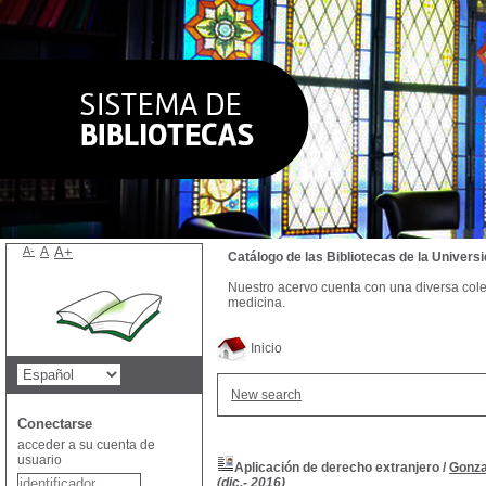
A-
A
A+
Catálogo de las Bibliotecas de la Univer
Nuestro acervo cuenta con una diversa colecc
medicina.
Inicio
New search
Conectarse
acceder a su cuenta de
usuario
Aplicación de derecho extranjero
/
Gonza
(dic.- 2016)