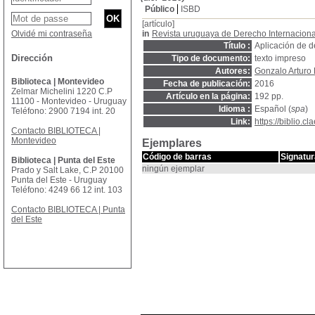
Público
ISBD
[artículo]
Olvidé mi contraseña
in
Revista uruguaya de Derecho Internaciona
Título :
Aplicación de d
Dirección
Tipo de documento:
texto impreso
Autores:
Gonzalo Arturo 
Biblioteca | Montevideo
Fecha de publicación:
2016
Zelmar Michelini 1220 C.P
Artículo en la página:
192 pp.
11100 - Montevideo - Uruguay
Idioma :
Español (
spa
)
Teléfono: 2900 7194 int. 20
Link:
https://biblio.
Contacto BIBLIOTECA |
Montevideo
Ejemplares
Código de barras
Signatur
Biblioteca | Punta del Este
ningún ejemplar
Prado y Salt Lake, C.P 20100
Punta del Este - Uruguay
Teléfono: 4249 66 12 int. 103
Contacto BIBLIOTECA | Punta
del Este