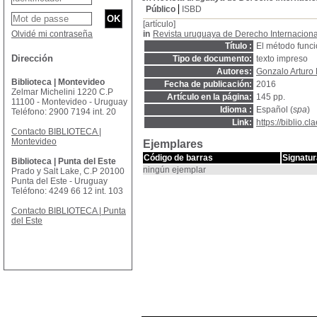
Público
ISBD
[artículo]
Olvidé mi contraseña
in
Revista uruguaya de Derecho Internaciona
Título :
El método funcio
Dirección
Tipo de documento:
texto impreso
Autores:
Gonzalo Arturo 
Biblioteca | Montevideo
Fecha de publicación:
2016
Zelmar Michelini 1220 C.P
Artículo en la página:
145 pp.
11100 - Montevideo - Uruguay
Idioma :
Español (
spa
)
Teléfono: 2900 7194 int. 20
Link:
https://biblio.
Contacto BIBLIOTECA |
Montevideo
Ejemplares
Código de barras
Signatur
Biblioteca | Punta del Este
ningún ejemplar
Prado y Salt Lake, C.P 20100
Punta del Este - Uruguay
Teléfono: 4249 66 12 int. 103
Contacto BIBLIOTECA | Punta
del Este