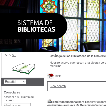
A-
A
A+
Catálogo de las Bibliotecas de la Univer
Nuestro acervo cuenta con una diversa colecc
medicina.
Inicio
New search
Conectarse
acceder a su cuenta de
usuario
El método funcional para resolver el conf
en Revista uruguaya de Derecho Internaciona