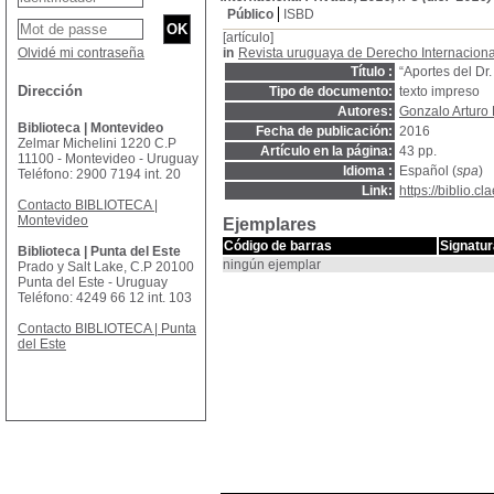
Público
ISBD
[artículo]
Olvidé mi contraseña
in
Revista uruguaya de Derecho Internaciona
Título :
“Aportes del Dr
Dirección
Tipo de documento:
texto impreso
Autores:
Gonzalo Arturo 
Biblioteca | Montevideo
Fecha de publicación:
2016
Zelmar Michelini 1220 C.P
Artículo en la página:
43 pp.
11100 - Montevideo - Uruguay
Idioma :
Español (
spa
)
Teléfono: 2900 7194 int. 20
Link:
https://biblio.
Contacto BIBLIOTECA |
Montevideo
Ejemplares
Código de barras
Signatur
Biblioteca | Punta del Este
ningún ejemplar
Prado y Salt Lake, C.P 20100
Punta del Este - Uruguay
Teléfono: 4249 66 12 int. 103
Contacto BIBLIOTECA | Punta
del Este