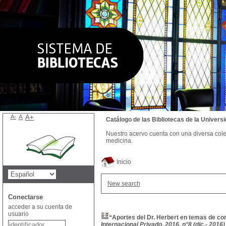
A-
A
A+
Catálogo de las Bibliotecas de la Univer
Nuestro acervo cuenta con una diversa colecc
medicina.
Inicio
New search
Conectarse
acceder a su cuenta de
usuario
“Aportes del Dr. Herbert en temas de con
Internacional Privado, 2016, n°8 (dic.- 2016)