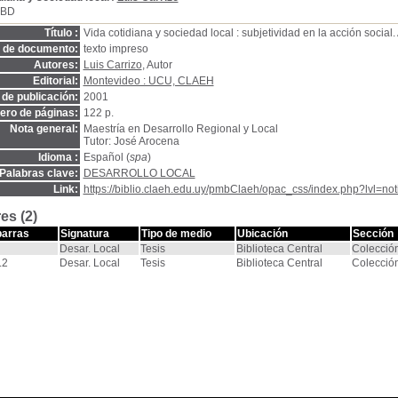
SBD
Título :
Vida cotidiana y sociedad local : subjetividad en la acción social.
o de documento:
texto impreso
Autores:
Luis Carrizo
, Autor
Editorial:
Montevideo : UCU, CLAEH
de publicación:
2001
ro de páginas:
122 p.
Nota general:
Maestría en Desarrollo Regional y Local
Tutor: José Arocena
Idioma :
Español (
spa
)
Palabras clave:
DESARROLLO LOCAL
Link:
https://biblio.claeh.edu.uy/pmbClaeh/opac_css/index.php?lvl=no
es (2)
barras
Signatura
Tipo de medio
Ubicación
Sección
Desar. Local
Tesis
Biblioteca Central
Colecció
.2
Desar. Local
Tesis
Biblioteca Central
Colecció