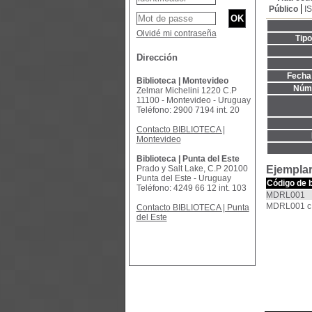
Público
I
Olvidé mi contraseña
Tip
Dirección
Fecha 
Biblioteca | Montevideo
Núme
Zelmar Michelini 1220 C.P
11100 - Montevideo - Uruguay
Teléfono: 2900 7194 int. 20
Contacto BIBLIOTECA |
Montevideo
Biblioteca | Punta del Este
Prado y Salt Lake, C.P 20100
Ejemplar
Punta del Este - Uruguay
Código de 
Teléfono: 4249 66 12 int. 103
MDRL001
MDRL001 c
Contacto BIBLIOTECA | Punta
del Este