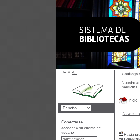
A-
A
A+
Catálogo 
Nuestro ac
medicina.
Inicio
New sear
Conectarse
acceder a su cuenta de
usuario
Hacia un
en Cuaderno