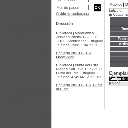
Público
I
[artículo]
Olvidé mi contraseña
in
Cuaderno
Dirección
Tip
Biblioteca | Montevideo
Zelmar Michelini 1220 C.P
Fecha 
11100 - Montevideo - Uruguay
Artíc
Teléfono: 2900 7194 int. 20
Contacto BIBLIOTECA |
Montevideo
Biblioteca | Punta del Este
Prado y Salt Lake, C.P 20100
Ejemplar
Punta del Este - Uruguay
Teléfono: 4249 66 12 int. 103
Código de 
RM002
Contacto BIBLIOTECA | Punta
del Este