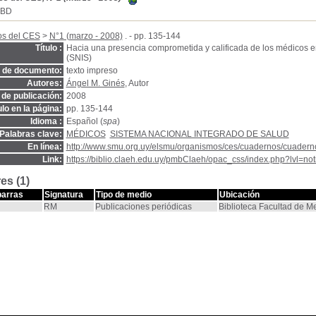
SBD
s del CES
>
N°1 (marzo - 2008)
. - pp. 135-144
Título :
Hacia una presencia comprometida y calificada de los médicos e
(SNIS)
o de documento:
texto impreso
Autores:
Ángel M. Ginés
, Autor
de publicación:
2008
ulo en la página:
pp. 135-144
Idioma :
Español (
spa
)
Palabras clave:
MÉDICOS
SISTEMA NACIONAL INTEGRADO DE SALUD
En línea:
http://www.smu.org.uy/elsmu/organismos/ces/cuadernos/cuadern
Link:
https://biblio.claeh.edu.uy/pmbClaeh/opac_css/index.php?lvl=no
es (1)
barras
Signatura
Tipo de medio
Ubicación
RM
Publicaciones periódicas
Biblioteca Facultad de M