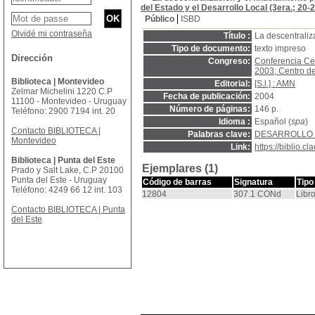
del Estado y el Desarrollo Local (3era.; 20
Público
ISBD
Olvidé mi contraseña
Título :
La descentraliza
Tipo de documento:
texto impreso
Dirección
Congreso:
Conferencia Cen
2003; Centro de
Biblioteca | Montevideo
Editorial:
[S.l.] : AMN
Zelmar Michelini 1220 C.P
Fecha de publicación:
2004
11100 - Montevideo - Uruguay
Número de páginas:
146 p.
Teléfono: 2900 7194 int. 20
Idioma :
Español (
spa
)
Contacto BIBLIOTECA |
Palabras clave:
DESARROLLO
Montevideo
Link:
https://biblio.
Biblioteca | Punta del Este
Ejemplares (1)
Prado y Salt Lake, C.P 20100
Punta del Este - Uruguay
Código de barras
Signatura
Tipo
Teléfono: 4249 66 12 int. 103
12804
307.1 CONd
Libr
Contacto BIBLIOTECA | Punta
del Este