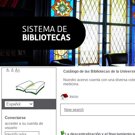
A-
A
A+
Catálogo de las Bibliotecas de la Univer
Nuestro acervo cuenta con una diversa colecc
medicina.
Inicio
New search
Conectarse
acceder a su cuenta de
usuario
La descentralización y el finaciamiento pa