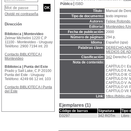
Público
ISBD
Título :
Manual de Dere
Olvidé mi contraseña
Tipo de documento:
texto impreso
Autores:
Felipe Rotondo
Dirección
Editorial:
Montevideo [Uru
Fecha de publicación:
2000
Biblioteca | Montevideo
Número de páginas:
294 p.
Zelmar Michelini 1220 C.P
11100 - Montevideo - Uruguay
Idioma :
Español (
spa
)
Teléfono: 2900 7194 int. 20
Palabras clave:
DERECHO ADM
MEDIOS DE A
Contacto BIBLIOTECA |
Clasificación:
342
Derecho Con
Montevideo
Nota de contenido:
CAPÍTULO I: Est
Biblioteca | Punta del Este
CAPÍTULO II: Ad
Prado y Salt Lake, C.P 20100
CAPÍTULO III: O
Punta del Este - Uruguay
CAPÍTULO IV: M
Teléfono: 4249 66 12 int. 103
CAPÍTULO V: Act
CAPÍTULO VI: Pe
Contacto BIBLIOTECA | Punta
CAPÍTULO VII: R
del Este
Link:
https://biblio.
Ejemplares (1)
Código de barras
Signatura
Tipo 
D3297
342 ROTm
Libro