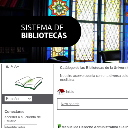
A-
A
A+
Catálogo de las Bibliotecas de la Univer
Nuestro acervo cuenta con una diversa colecc
medicina.
Inicio
New search
Conectarse
acceder a su cuenta de
usuario
Manual de Derecho Administrativo
/
Feli