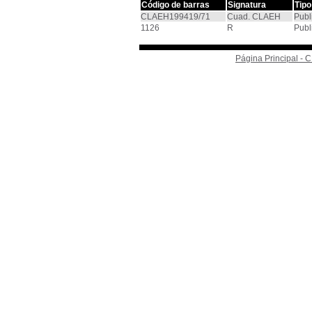
Código de barras
Signatura
Tipo
CLAEH199419/71
Cuad. CLAEH
Publ
1126
R
Publ
Página Principal -