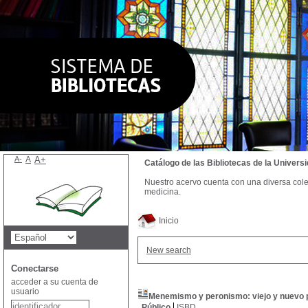
A-
A
A+
Catálogo de las Bibliotecas de la Univer
Nuestro acervo cuenta con una diversa colecc
medicina.
Inicio
New search
Conectarse
acceder a su cuenta de
usuario
Menemismo y peronismo: viejo y nuevo 
Público
ISBD