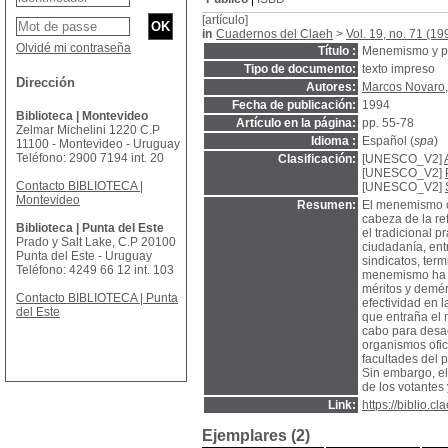
[artículo]
in
Cuadernos del Claeh
>
Vol. 19, no. 71 (19
Olvidé mi contraseña
Título :
Menemismo y pe
Tipo de documento:
texto impreso
Dirección
Autores:
Marcos Novaro
Fecha de publicación:
1994
Biblioteca | Montevideo
Artículo en la página:
pp. 55-78
Zelmar Michelini 1220 C.P
Idioma :
Español (
spa
)
11100 - Montevideo - Uruguay
Teléfono: 2900 7194 int. 20
Clasificación:
[UNESCO_V2]
[UNESCO_V2]
Contacto BIBLIOTECA |
[UNESCO_V2]
Montevideo
Resumen:
El menemismo co
cabeza de la ref
Biblioteca | Punta del Este
el tradicional 
Prado y Salt Lake, C.P 20100
ciudadanía, ent
Punta del Este - Uruguay
sindicatos, ter
Teléfono: 4249 66 12 int. 103
menemismo ha de
méritos y demér
Contacto BIBLIOTECA | Punta
efectividad en l
del Este
que entraña el 
cabo para desact
organismos ofic
facultades del 
Sin embargo, e
de los votantes
Link:
https://biblio.
Ejemplares (2)