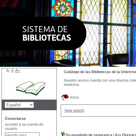
A-
A
A+
Catálogo de las Bibliotecas de la Univer
Nuestro acervo cuenta con una diversa colecc
medicina.
Inicio
New search
Conectarse
acceder a su cuenta de
usuario
Do mandado de segurança
/
Ary Florenc