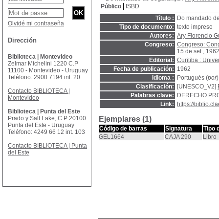
Público
ISBD
Título :
Do mandado de s
Olvidé mi contraseña
Tipo de documento:
texto impreso
Autores:
Ary Florencio 
Dirección
Congreso:
Congreso: Congr
15 de set., 1962
Biblioteca | Montevideo
Editorial:
Curitiba : Univ
Zelmar Michelini 1220 C.P
Fecha de publicación:
1962
11100 - Montevideo - Uruguay
Teléfono: 2900 7194 int. 20
Idioma :
Portugués (
por
)
Clasificación:
[UNESCO_V2]
Contacto BIBLIOTECA |
Palabras clave:
DERECHO PRO
Montevideo
Link:
https://biblio.
Biblioteca | Punta del Este
Prado y Salt Lake, C.P 20100
Ejemplares (1)
Punta del Este - Uruguay
Código de barras
Signatura
Tipo 
Teléfono: 4249 66 12 int. 103
GEL1664
CAJA 290
Libro
Contacto BIBLIOTECA | Punta
del Este