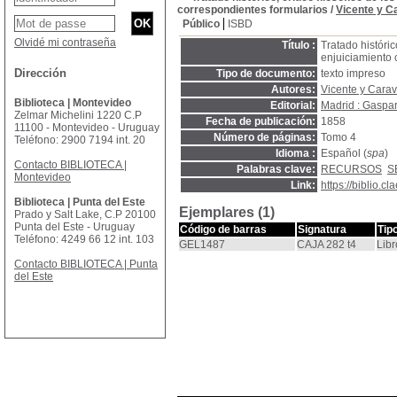
correspondientes formularios
/
Vicente y C
Público
ISBD
Olvidé mi contraseña
Título :
Tratado históric
enjuiciamiento 
Dirección
Tipo de documento:
texto impreso
Autores:
Vicente y Carav
Biblioteca | Montevideo
Editorial:
Madrid : Gaspar
Zelmar Michelini 1220 C.P
Fecha de publicación:
1858
11100 - Montevideo - Uruguay
Número de páginas:
Tomo 4
Teléfono: 2900 7194 int. 20
Idioma :
Español (
spa
)
Contacto BIBLIOTECA |
Palabras clave:
RECURSOS
S
Montevideo
Link:
https://biblio.
Biblioteca | Punta del Este
Ejemplares (1)
Prado y Salt Lake, C.P 20100
Punta del Este - Uruguay
Código de barras
Signatura
Tip
Teléfono: 4249 66 12 int. 103
GEL1487
CAJA 282 t4
Libr
Contacto BIBLIOTECA | Punta
del Este