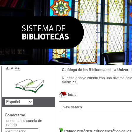
A-
A
A+
Catálogo de las Bibliotecas de la Univer
Nuestro acervo cuenta con una diversa colecc
medicina.
Inicio
New search
Conectarse
acceder a su cuenta de
usuario
Tratado histórico, crítico filosófico de l