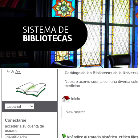
A-
A
A+
Catálogo de las Bibliotecas de la Univer
Nuestro acervo cuenta con una diversa colecc
medicina.
Inicio
New search
Conectarse
acceder a su cuenta de
usuario
Apéndice al tratado histórico, crítico fil