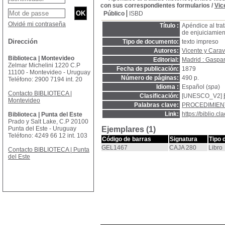
con sus correspondientes formularios
/
Vic
Público
ISBD
Olvidé mi contraseña
Título :
Apéndice al trat
de enjuiciamien
Dirección
Tipo de documento:
texto impreso
Autores:
Vicente y Carav
Biblioteca | Montevideo
Editorial:
Madrid : Gaspar
Zelmar Michelini 1220 C.P
Fecha de publicación:
1879
11100 - Montevideo - Uruguay
Número de páginas:
490 p.
Teléfono: 2900 7194 int. 20
Idioma :
Español (
spa
)
Contacto BIBLIOTECA |
Clasificación:
[UNESCO_V2]
Montevideo
Palabras clave:
PROCEDIMIENT
Link:
https://biblio.
Biblioteca | Punta del Este
Prado y Salt Lake, C.P 20100
Punta del Este - Uruguay
Ejemplares (1)
Teléfono: 4249 66 12 int. 103
Código de barras
Signatura
Tipo 
GEL1467
CAJA 280
Libro
Contacto BIBLIOTECA | Punta
del Este