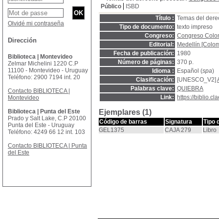
Público
ISBD
Título :
Temas del derec
Olvidé mi contraseña
Tipo de documento:
texto impreso
Congreso:
Congreso Colom
Dirección
Editorial:
Medellín [Colom
Fecha de publicación:
1980
Biblioteca | Montevideo
Número de páginas:
370 p.
Zelmar Michelini 1220 C.P
11100 - Montevideo - Uruguay
Idioma :
Español (
spa
)
Teléfono: 2900 7194 int. 20
Clasificación:
[UNESCO_V2]
Palabras clave:
QUIEBRA
Contacto BIBLIOTECA |
Link:
https://biblio.
Montevideo
Biblioteca | Punta del Este
Ejemplares (1)
Prado y Salt Lake, C.P 20100
Código de barras
Signatura
Tipo 
Punta del Este - Uruguay
GEL1375
CAJA 279
Libro
Teléfono: 4249 66 12 int. 103
Contacto BIBLIOTECA | Punta
del Este