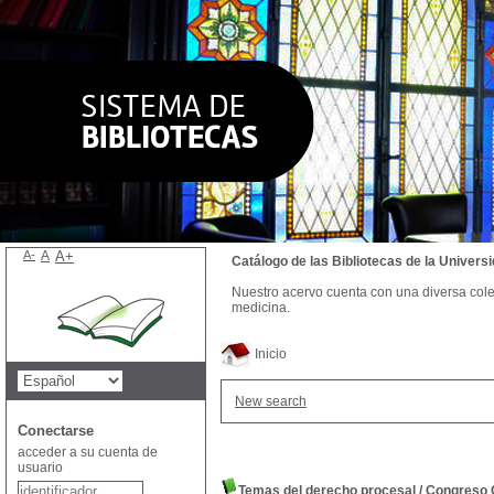
A-
A
A+
Catálogo de las Bibliotecas de la Univer
Nuestro acervo cuenta con una diversa colecc
medicina.
Inicio
New search
Conectarse
acceder a su cuenta de
usuario
Temas del derecho procesal
/
Congreso C