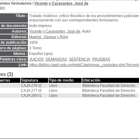
entes formularios
/
Vicente y Caravantes, José de
SBD
Título :
Tratado histórico, crítico filosófico de los procedimientos judicial
enjuiciamiento con sus correspondientes formularios
o de documento:
texto impreso
Autores:
Vicente y Caravantes, José de
, Autor
Editorial:
Madrid : Gaspar y Roig
de publicación:
1856
ro de páginas:
3 Tomo
Idioma :
Español (
spa
)
Palabras clave:
JUICIOS
DEMANDAS
SENTENCIA
PRUEBAS
Link:
https://biblio.claeh.edu.uy/pmbClaeh/opac_css/index.php?lvl=no
es (3)
barras
Signatura
Tipo de medio
Ubicación
CAJA 276 t2
Libro
Biblioteca Facultad de Derecho
CAJA 277 t3
Libro
Biblioteca Facultad de Derecho
CAJA 280 t1
Libro
Biblioteca Facultad de Derecho