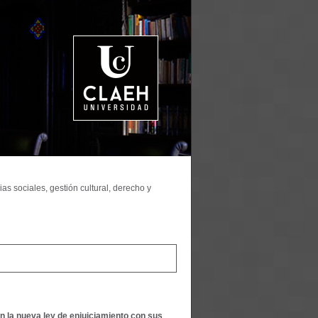
as sociales, gestión cultural, derecho y
gún la nueva ley de enjuiciamiento con sus