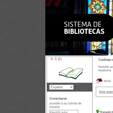
A-
A
A+
Catálogo 
Nuestro ac
medicina.
Inicio
New sear
Conectarse
acceder a su cuenta de
usuario
Tratado h