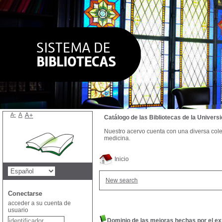
A-
A
A+
Catálogo de las Bibliotecas de la Univer
Nuestro acervo cuenta con una diversa colecc
medicina.
Inicio
New search
Conectarse
acceder a su cuenta de
usuario
Dominio de las mejoras hechas por el e