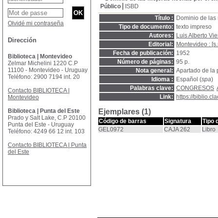
Público
ISBD
Título :
Dominio de las
Olvidé mi contraseña
Tipo de documento:
texto impreso
Autores:
Luis Alberto Vie
Dirección
Editorial:
Montevideo : [s.
Fecha de publicación:
1952
Biblioteca | Montevideo
Número de páginas:
95 p.
Zelmar Michelini 1220 C.P
11100 - Montevideo - Uruguay
Nota general:
Apartado de la 
Teléfono: 2900 7194 int. 20
Idioma :
Español (
spa
)
Palabras clave:
CONGRESOS
Contacto BIBLIOTECA |
Link:
https://biblio.
Montevideo
Biblioteca | Punta del Este
Ejemplares (1)
Prado y Salt Lake, C.P 20100
Código de barras
Signatura
Tipo 
Punta del Este - Uruguay
GEL0972
CAJA 262
Libro
Teléfono: 4249 66 12 int. 103
Contacto BIBLIOTECA | Punta
del Este