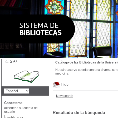
A-
A
A+
Catálogo de las Bibliotecas de la Univer
Nuestro acervo cuenta con una diversa colecc
medicina.
Inicio
New search
Conectarse
acceder a su cuenta de
usuario
Resultado de la búsqueda